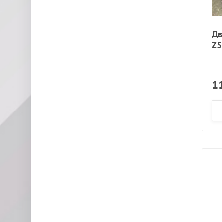
Дв
Z5
1