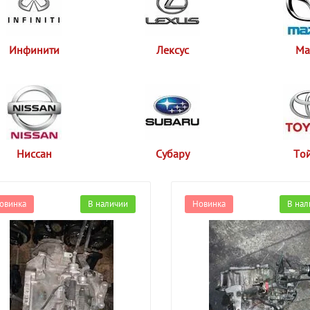
Инфинити
Лексус
Ма
Ниссан
Субару
То
овинка
В наличии
Новинка
В нал