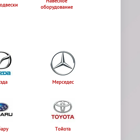
Навесное
подвески
оборудование
зда
Мерседес
бару
Тойота