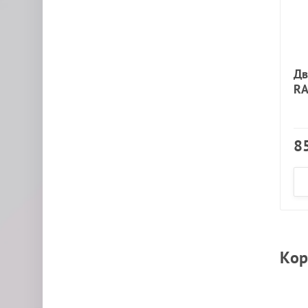
Дв
RA
8
Кор