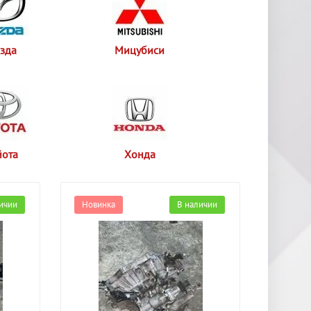
зда
Мицубиси
йота
Хонда
ичии
Новинка
В наличии