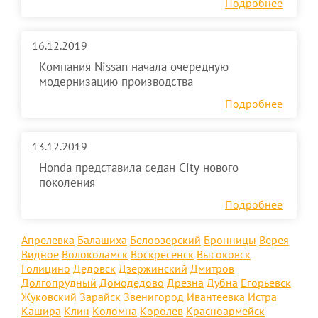
Подробнее
16.12.2019
Компания Nissan начала очередную
модернизацию производства
Подробнее
13.12.2019
Honda представила седан City нового
поколения
Подробнее
Апрелевка
Балашиха
Белоозерский
Бронницы
Верея
Видное
Волоколамск
Воскресенск
Высоковск
Голицино
Дедовск
Дзержинский
Дмитров
Долгопрудный
Домодедово
Дрезна
Дубна
Егорьевск
Жуковский
Зарайск
Звенигород
Ивантеевка
Истра
Кашира
Клин
Коломна
Королев
Красноармейск