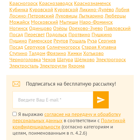
Красногорск
Краснозаводск
Краснознаменск
Кубинка
Куровской
Куровской
Ликино-Дулёво
Лобня
Лосино-Петровский
Луховицы
Лыткарино
Люберцы
Можайск
Московский
Мытищи
Наро-Фоминск
Ногинск
Одинцово
Озёры
Орехово-Зуево
Павловский
Посад
Пересвет
Подольск
Протвино
Пушкино
Пущино
Раменское
Реутов
Рошаль
Руза
Сергиев
Посад
Серпухов
Солнечногорск
Старая Купавна
Ступино
Талдом
Фрязино
Химки
Хотьково
Черноголовка
Чехов
Шатура
Щёлково
Электрогорск
Электросталь
Электроугли
Яхрома
Подписаться на бесплатную рассылку!
Я выражаю
согласие на передачу и обработку
персональных данных
в соответствии с
Политикой
конфиденциальности
(согласно категориям и
целям, поименованным в п. 4.2.6)