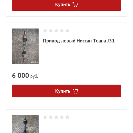
Купить
Привод левый Ниссан Теана J31
6 000
руб.
Купить