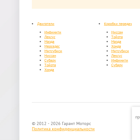
Двигатели
Коробки передач
Инфинити
Ниссан
Лексус
Тойота
Мазда
Мазда
Мерседес
Хонда
Митсубиси
Митсубиси
Ниссан
Лексус
Субару
Инфинити
Тойота
Субару
Хонда
пр
© 2012 - 2026 Гарант Моторс
Политика конфиденциальности