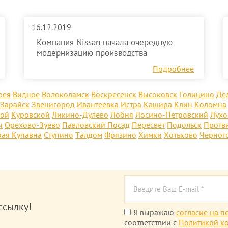
16.12.2019
Компания Nissan начала очередную
модернизацию производства
Подробнее
рея
Видное
Волоколамск
Воскресенск
Высоковск
Голицино
Де
Зарайск
Звенигород
Ивантеевка
Истра
Кашира
Клин
Коломна
кой
Куровской
Ликино-Дулёво
Лобня
Лосино-Петровский
Лух
ы
Орехово-Зуево
Павловский Посад
Пересвет
Подольск
Протв
рая Купавна
Ступино
Талдом
Фрязино
Химки
Хотьково
Черног
ссылку!
Я выражаю
согласие на п
соответствии с
Политикой к