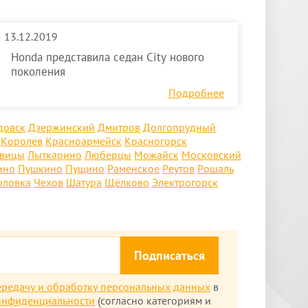
13.12.2019
Honda представила седан City нового
поколения
Подробнее
довск
Дзержинский
Дмитров
Долгопрудный
Королев
Красноармейск
Красногорск
овицы
Лыткарино
Люберцы
Можайск
Московский
ино
Пушкино
Пущино
Раменское
Реутов
Рошаль
оловка
Чехов
Шатура
Щёлково
Электрогорск
Подписаться
ередачу и обработку персональных данных
в
онфиденциальности
(согласно категориям и