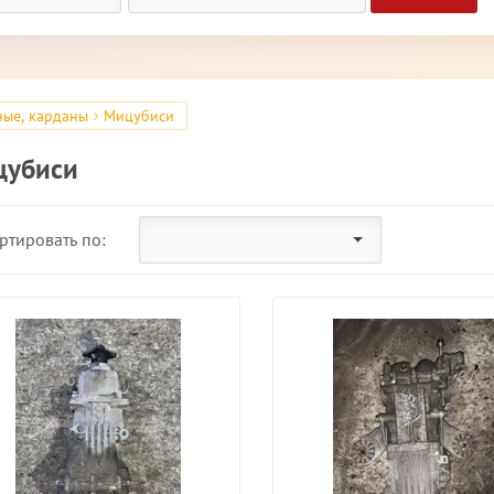
ные, карданы
Мицубиси
цубиси
ртировать по: