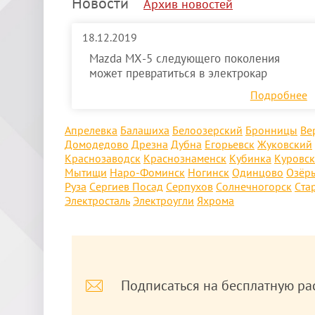
Новости
Архив новостей
18.12.2019
Mazda MX-5 следующего поколения
может превратиться в электрокар
Подробнее
Апрелевка
Балашиха
Белоозерский
Бронницы
Ве
Домодедово
Дрезна
Дубна
Егорьевск
Жуковский
Краснозаводск
Краснознаменск
Кубинка
Куровс
Мытищи
Наро-Фоминск
Ногинск
Одинцово
Озёр
Руза
Сергиев Посад
Серпухов
Солнечногорск
Ста
Электросталь
Электроугли
Яхрома
Подписаться на бесплатную ра