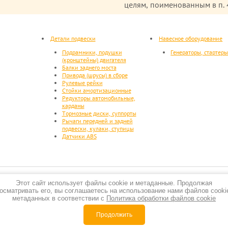
целям, поименованным в п. 4
Детали подвески
Навесное оборудование
Подрамники, подушки
Генераторы, стартер
(кронштейны) двигателя
Балки заднего моста
Привода (шрусы) в сборе
Рулевые рейки
Стойки амортизационные
Редукторы автомобильные,
карданы
Тормозные диски, суппорты
Рычаги передней и задней
подвески, кулаки, ступицы
Датчики ABS
Этот сайт использует файлы cookie и метаданные. Продолжая
осматривать его, вы соглашаетесь на использование нами файлов cooki
метаданных в соответствии с
Политика обработки файлов cookie
Продолжить