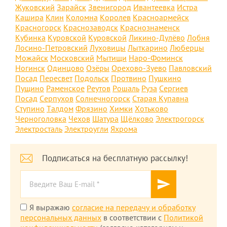
Жуковский
Зарайск
Звенигород
Ивантеевка
Истра
Кашира
Клин
Коломна
Королев
Красноармейск
Красногорск
Краснозаводск
Краснознаменск
Кубинка
Куровской
Куровской
Ликино-Дулёво
Лобня
Лосино-Петровский
Луховицы
Лыткарино
Люберцы
Можайск
Московский
Мытищи
Наро-Фоминск
Ногинск
Одинцово
Озёры
Орехово-Зуево
Павловский
Посад
Пересвет
Подольск
Протвино
Пушкино
Пущино
Раменское
Реутов
Рошаль
Руза
Сергиев
Посад
Серпухов
Солнечногорск
Старая Купавна
Ступино
Талдом
Фрязино
Химки
Хотьково
Черноголовка
Чехов
Шатура
Щёлково
Электрогорск
Электросталь
Электроугли
Яхрома
Подписаться на бесплатную рассылку!
Я выражаю
согласие на передачу и обработку
персональных данных
в соответствии с
Политикой