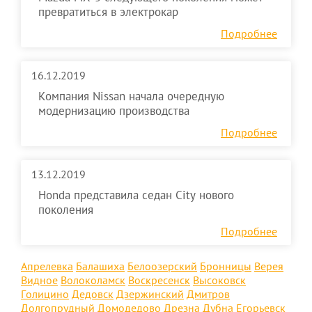
превратиться в электрокар
Подробнее
16.12.2019
Компания Nissan начала очередную
модернизацию производства
Подробнее
13.12.2019
Honda представила седан City нового
поколения
Подробнее
Апрелевка
Балашиха
Белоозерский
Бронницы
Верея
Видное
Волоколамск
Воскресенск
Высоковск
Голицино
Дедовск
Дзержинский
Дмитров
Долгопрудный
Домодедово
Дрезна
Дубна
Егорьевск