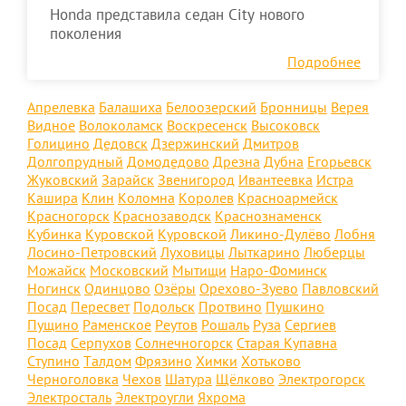
Honda представила седан City нового
поколения
Подробнее
Апрелевка
Балашиха
Белоозерский
Бронницы
Верея
Видное
Волоколамск
Воскресенск
Высоковск
Голицино
Дедовск
Дзержинский
Дмитров
Долгопрудный
Домодедово
Дрезна
Дубна
Егорьевск
Жуковский
Зарайск
Звенигород
Ивантеевка
Истра
Кашира
Клин
Коломна
Королев
Красноармейск
Красногорск
Краснозаводск
Краснознаменск
Кубинка
Куровской
Куровской
Ликино-Дулёво
Лобня
Лосино-Петровский
Луховицы
Лыткарино
Люберцы
Можайск
Московский
Мытищи
Наро-Фоминск
Ногинск
Одинцово
Озёры
Орехово-Зуево
Павловский
Посад
Пересвет
Подольск
Протвино
Пушкино
Пущино
Раменское
Реутов
Рошаль
Руза
Сергиев
Посад
Серпухов
Солнечногорск
Старая Купавна
Ступино
Талдом
Фрязино
Химки
Хотьково
Черноголовка
Чехов
Шатура
Щёлково
Электрогорск
Электросталь
Электроугли
Яхрома