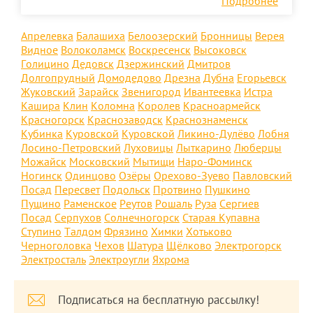
Подробнее
Апрелевка
Балашиха
Белоозерский
Бронницы
Верея
Видное
Волоколамск
Воскресенск
Высоковск
Голицино
Дедовск
Дзержинский
Дмитров
Долгопрудный
Домодедово
Дрезна
Дубна
Егорьевск
Жуковский
Зарайск
Звенигород
Ивантеевка
Истра
Кашира
Клин
Коломна
Королев
Красноармейск
Красногорск
Краснозаводск
Краснознаменск
Кубинка
Куровской
Куровской
Ликино-Дулёво
Лобня
Лосино-Петровский
Луховицы
Лыткарино
Люберцы
Можайск
Московский
Мытищи
Наро-Фоминск
Ногинск
Одинцово
Озёры
Орехово-Зуево
Павловский
Посад
Пересвет
Подольск
Протвино
Пушкино
Пущино
Раменское
Реутов
Рошаль
Руза
Сергиев
Посад
Серпухов
Солнечногорск
Старая Купавна
Ступино
Талдом
Фрязино
Химки
Хотьково
Черноголовка
Чехов
Шатура
Щёлково
Электрогорск
Электросталь
Электроугли
Яхрома
Подписаться на бесплатную рассылку!