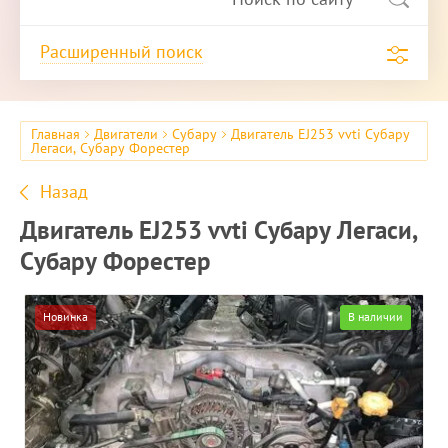
Расширенный поиск
Главная
Двигатели
Субару
Двигатель ЕJ253 vvti Субару
Легаси, Субару Форестер
Назад
Двигатель ЕJ253 vvti Субару Легаси,
Субару Форестер
Новинка
В наличии