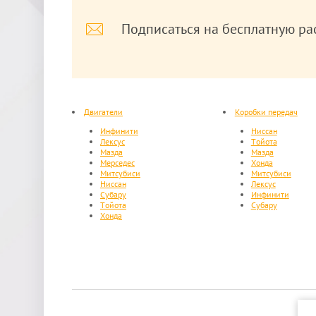
Подписаться на бесплатную ра
Двигатели
Коробки передач
Инфинити
Ниссан
Лексус
Тойота
Мазда
Мазда
Мерседес
Хонда
Митсубиси
Митсубиси
Ниссан
Лексус
Субару
Инфинити
Тойота
Субару
Хонда