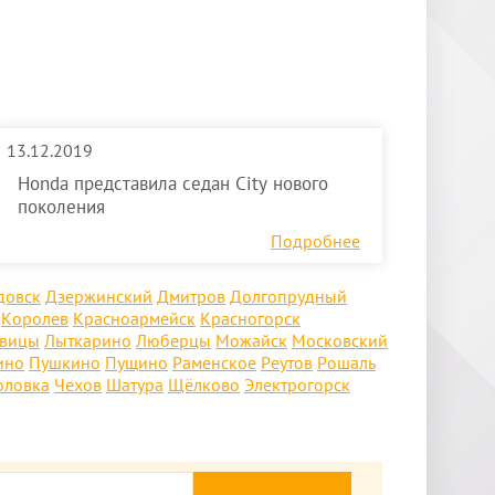
13.12.2019
Honda представила седан City нового
поколения
Подробнее
довск
Дзержинский
Дмитров
Долгопрудный
Королев
Красноармейск
Красногорск
овицы
Лыткарино
Люберцы
Можайск
Московский
ино
Пушкино
Пущино
Раменское
Реутов
Рошаль
оловка
Чехов
Шатура
Щёлково
Электрогорск