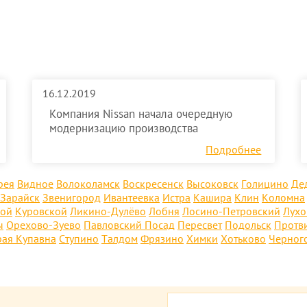
16.12.2019
Компания Nissan начала очередную
модернизацию производства
Подробнее
рея
Видное
Волоколамск
Воскресенск
Высоковск
Голицино
Де
Зарайск
Звенигород
Ивантеевка
Истра
Кашира
Клин
Коломна
кой
Куровской
Ликино-Дулёво
Лобня
Лосино-Петровский
Лух
ы
Орехово-Зуево
Павловский Посад
Пересвет
Подольск
Протв
рая Купавна
Ступино
Талдом
Фрязино
Химки
Хотьково
Черног