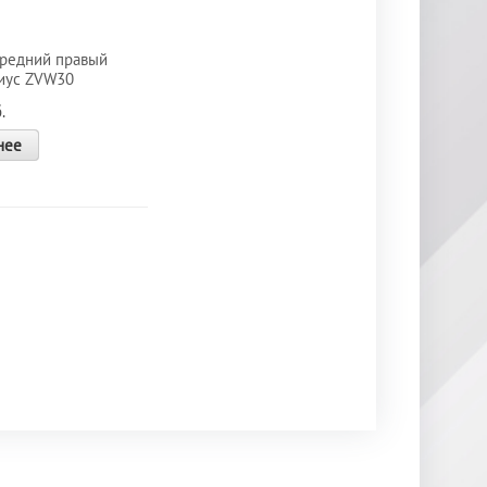
редний правый
иус ZVW30
.
нее