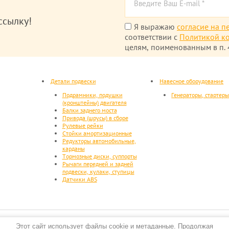
ссылку!
Я выражаю
согласие на п
соответствии с
Политикой к
целям, поименованным в п. 4
Детали подвески
Навесное оборудование
Подрамники, подушки
Генераторы, стартер
(кронштейны) двигателя
Балки заднего моста
Привода (шрусы) в сборе
Рулевые рейки
Стойки амортизационные
Редукторы автомобильные,
карданы
Тормозные диски, суппорты
Рычаги передней и задней
подвески, кулаки, ступицы
Датчики ABS
Этот сайт использует файлы cookie и метаданные. Продолжая