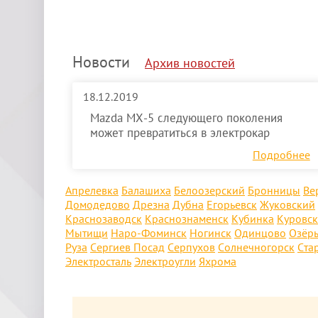
Новости
Архив новостей
18.12.2019
Mazda MX-5 следующего поколения
может превратиться в электрокар
Подробнее
Апрелевка
Балашиха
Белоозерский
Бронницы
Ве
Домодедово
Дрезна
Дубна
Егорьевск
Жуковский
Краснозаводск
Краснознаменск
Кубинка
Куровс
Мытищи
Наро-Фоминск
Ногинск
Одинцово
Озёр
Руза
Сергиев Посад
Серпухов
Солнечногорск
Ста
Электросталь
Электроугли
Яхрома