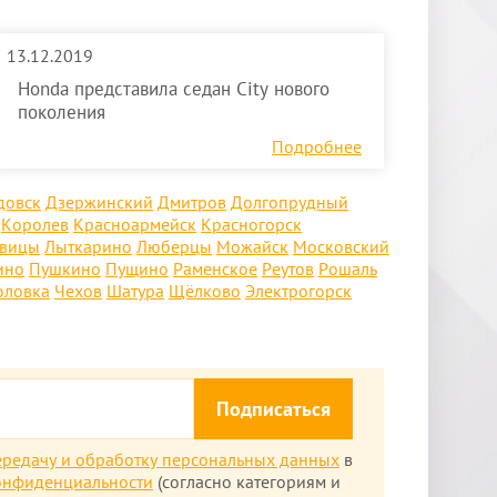
13.12.2019
Honda представила седан City нового
поколения
Подробнее
довск
Дзержинский
Дмитров
Долгопрудный
Королев
Красноармейск
Красногорск
овицы
Лыткарино
Люберцы
Можайск
Московский
ино
Пушкино
Пущино
Раменское
Реутов
Рошаль
оловка
Чехов
Шатура
Щёлково
Электрогорск
Подписаться
ередачу и обработку персональных данных
в
онфиденциальности
(согласно категориям и