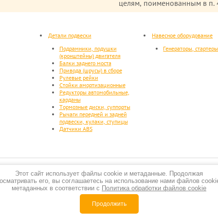
целям, поименованным в п. 4
Детали подвески
Навесное оборудование
Подрамники, подушки
Генераторы, стартер
(кронштейны) двигателя
Балки заднего моста
Привода (шрусы) в сборе
Рулевые рейки
Стойки амортизационные
Редукторы автомобильные,
карданы
Тормозные диски, суппорты
Рычаги передней и задней
подвески, кулаки, ступицы
Датчики ABS
Этот сайт использует файлы cookie и метаданные. Продолжая
осматривать его, вы соглашаетесь на использование нами файлов cooki
метаданных в соответствии с
Политика обработки файлов cookie
Продолжить