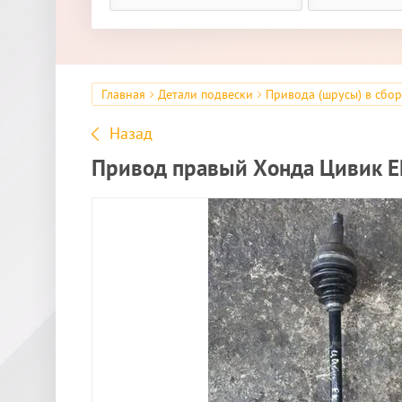
Главная
Детали подвески
Привода (шрусы) в сбо
Назад
Привод правый Хонда Цивик 