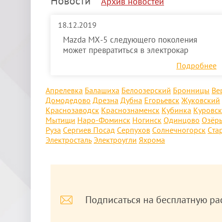
Новости
Архив новостей
18.12.2019
Mazda MX-5 следующего поколения
может превратиться в электрокар
Подробнее
Апрелевка
Балашиха
Белоозерский
Бронницы
Ве
Домодедово
Дрезна
Дубна
Егорьевск
Жуковский
Краснозаводск
Краснознаменск
Кубинка
Куровс
Мытищи
Наро-Фоминск
Ногинск
Одинцово
Озёр
Руза
Сергиев Посад
Серпухов
Солнечногорск
Ста
Электросталь
Электроугли
Яхрома
Подписаться на бесплатную ра