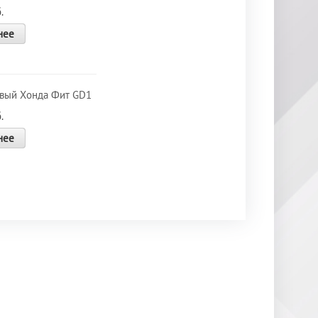
.
нее
вый Хонда Фит GD1
.
нее