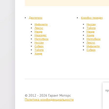
Двигатели
Коробки передач
Инфинити
Ниссан
Лексус
Тойота
Мазда
Мазда
Мерседес
Хонда
Митсубиси
Митсубиси
Ниссан
Лексус
Субару
Инфинити
Тойота
Субару
Хонда
пр
© 2012 - 2026 Гарант Моторс
Политика конфиденциальности