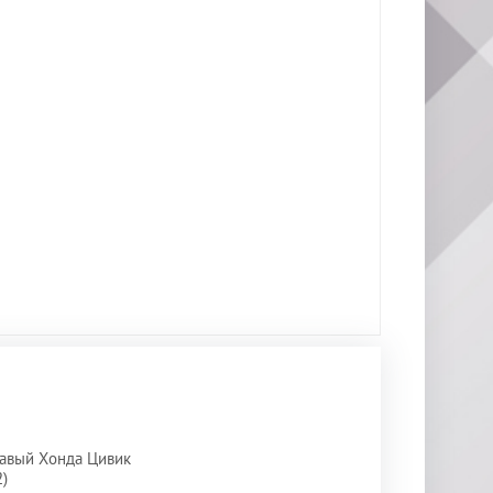
авый Хонда Цивик
)