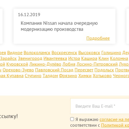
16.12.2019
Компания Nissan начала очередную
модернизацию производства
Подробнее
рея
Видное
Волоколамск
Воскресенск
Высоковск
Голицино
Де
Зарайск
Звенигород
Ивантеевка
Истра
Кашира
Клин
Коломна
кой
Куровской
Ликино-Дулёво
Лобня
Лосино-Петровский
Лух
ы
Орехово-Зуево
Павловский Посад
Пересвет
Подольск
Протв
рая Купавна
Ступино
Талдом
Фрязино
Химки
Хотьково
Черног
ссылку!
Я выражаю
согласие на п
соответствии с
Политикой к