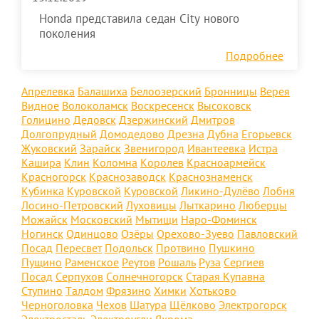
Honda представила седан City нового
поколения
Подробнее
Апрелевка
Балашиха
Белоозерский
Бронницы
Верея
Видное
Волоколамск
Воскресенск
Высоковск
Голицино
Дедовск
Дзержинский
Дмитров
Долгопрудный
Домодедово
Дрезна
Дубна
Егорьевск
Жуковский
Зарайск
Звенигород
Ивантеевка
Истра
Кашира
Клин
Коломна
Королев
Красноармейск
Красногорск
Краснозаводск
Краснознаменск
Кубинка
Куровской
Куровской
Ликино-Дулёво
Лобня
Лосино-Петровский
Луховицы
Лыткарино
Люберцы
Можайск
Московский
Мытищи
Наро-Фоминск
Ногинск
Одинцово
Озёры
Орехово-Зуево
Павловский
Посад
Пересвет
Подольск
Протвино
Пушкино
Пущино
Раменское
Реутов
Рошаль
Руза
Сергиев
Посад
Серпухов
Солнечногорск
Старая Купавна
Ступино
Талдом
Фрязино
Химки
Хотьково
Черноголовка
Чехов
Шатура
Щёлково
Электрогорск