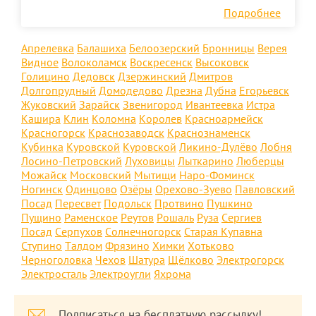
Подробнее
Апрелевка
Балашиха
Белоозерский
Бронницы
Верея
Видное
Волоколамск
Воскресенск
Высоковск
Голицино
Дедовск
Дзержинский
Дмитров
Долгопрудный
Домодедово
Дрезна
Дубна
Егорьевск
Жуковский
Зарайск
Звенигород
Ивантеевка
Истра
Кашира
Клин
Коломна
Королев
Красноармейск
Красногорск
Краснозаводск
Краснознаменск
Кубинка
Куровской
Куровской
Ликино-Дулёво
Лобня
Лосино-Петровский
Луховицы
Лыткарино
Люберцы
Можайск
Московский
Мытищи
Наро-Фоминск
Ногинск
Одинцово
Озёры
Орехово-Зуево
Павловский
Посад
Пересвет
Подольск
Протвино
Пушкино
Пущино
Раменское
Реутов
Рошаль
Руза
Сергиев
Посад
Серпухов
Солнечногорск
Старая Купавна
Ступино
Талдом
Фрязино
Химки
Хотьково
Черноголовка
Чехов
Шатура
Щёлково
Электрогорск
Электросталь
Электроугли
Яхрома
Подписаться на бесплатную рассылку!