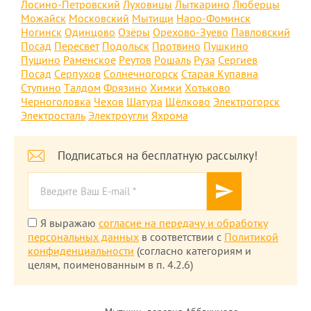
Лосино-Петровский
Луховицы
Лыткарино
Люберцы
Можайск
Московский
Мытищи
Наро-Фоминск
Ногинск
Одинцово
Озёры
Орехово-Зуево
Павловский
Посад
Пересвет
Подольск
Протвино
Пушкино
Пущино
Раменское
Реутов
Рошаль
Руза
Сергиев
Посад
Серпухов
Солнечногорск
Старая Купавна
Ступино
Талдом
Фрязино
Химки
Хотьково
Черноголовка
Чехов
Шатура
Щёлково
Электрогорск
Электросталь
Электроугли
Яхрома
Подписаться на бесплатную рассылку!
Я выражаю
согласие на передачу и обработку
персональных данных
в соответствии с
Политикой
конфиденциальности
(согласно категориям и
целям, поименованным в п. 4.2.6)