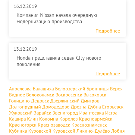
16.12.2019
Компания Nissan начала очередную
модернизацию производства
Подробнее
13.12.2019
Honda представила седан City нового
поколения
Подробнее
Апрелевка
Балашиха
Белоозерский
Бронницы
Верея
Видное
Волоколамск
Воскресенск
Высоковск
Голицино
Дедовск
Дзержинский
Дмитров
Долгопрудный
Домодедово
Дрезна
Дубна
Егорьевск
Жуковский
Зарайск
Звенигород
Ивантеевка
Истра
Кашира
Клин
Коломна
Королев
Красноармейск
Красногорск
Краснозаводск
Краснознаменск
Кубинка
Куровской
Куровской
Ликино-Дулёво
Лобня