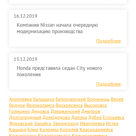
16.12.2019
Компания Nissan начала очередную
модернизацию производства
Подробнее
13.12.2019
Honda представила седан City нового
поколения
Подробнее
Апрелевка
Балашиха
Белоозерский
Бронницы
Верея
Видное
Волоколамск
Воскресенск
Высоковск
Голицино
Дедовск
Дзержинский
Дмитров
Долгопрудный
Домодедово
Дрезна
Дубна
Егорьевск
Жуковский
Зарайск
Звенигород
Ивантеевка
Истра
Кашира
Клин
Коломна
Королев
Красноармейск
Красногорск
Краснозаводск
Краснознаменск