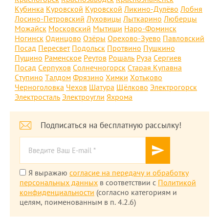
Кубинка
Куровской
Куровской
Ликино-Дулёво
Лобня
Лосино-Петровский
Луховицы
Лыткарино
Люберцы
Можайск
Московский
Мытищи
Наро-Фоминск
Ногинск
Одинцово
Озёры
Орехово-Зуево
Павловский
Посад
Пересвет
Подольск
Протвино
Пушкино
Пущино
Раменское
Реутов
Рошаль
Руза
Сергиев
Посад
Серпухов
Солнечногорск
Старая Купавна
Ступино
Талдом
Фрязино
Химки
Хотьково
Черноголовка
Чехов
Шатура
Щёлково
Электрогорск
Электросталь
Электроугли
Яхрома
Подписаться на бесплатную рассылку!
Я выражаю
согласие на передачу и обработку
персональных данных
в соответствии с
Политикой
конфиденциальности
(согласно категориям и
целям, поименованным в п. 4.2.6)