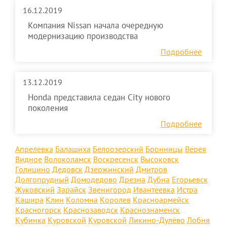
16.12.2019
Компания Nissan начала очередную
модернизацию производства
Подробнее
13.12.2019
Honda представила седан City нового
поколения
Подробнее
Апрелевка
Балашиха
Белоозерский
Бронницы
Верея
Видное
Волоколамск
Воскресенск
Высоковск
Голицино
Дедовск
Дзержинский
Дмитров
Долгопрудный
Домодедово
Дрезна
Дубна
Егорьевск
Жуковский
Зарайск
Звенигород
Ивантеевка
Истра
Кашира
Клин
Коломна
Королев
Красноармейск
Красногорск
Краснозаводск
Краснознаменск
Кубинка
Куровской
Куровской
Ликино-Дулёво
Лобня