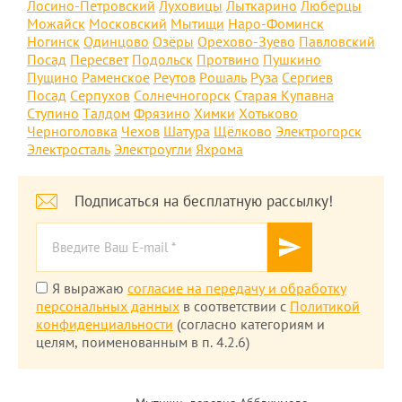
Лосино-Петровский
Луховицы
Лыткарино
Люберцы
Можайск
Московский
Мытищи
Наро-Фоминск
Ногинск
Одинцово
Озёры
Орехово-Зуево
Павловский
Посад
Пересвет
Подольск
Протвино
Пушкино
Пущино
Раменское
Реутов
Рошаль
Руза
Сергиев
Посад
Серпухов
Солнечногорск
Старая Купавна
Ступино
Талдом
Фрязино
Химки
Хотьково
Черноголовка
Чехов
Шатура
Щёлково
Электрогорск
Электросталь
Электроугли
Яхрома
Подписаться на бесплатную рассылку!
Я выражаю
согласие на передачу и обработку
персональных данных
в соответствии с
Политикой
конфиденциальности
(согласно категориям и
целям, поименованным в п. 4.2.6)