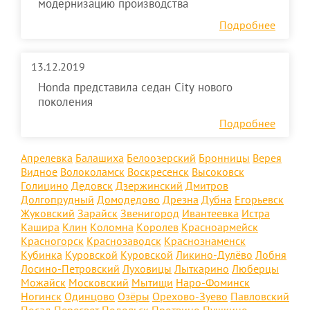
модернизацию производства
Подробнее
13.12.2019
Honda представила седан City нового
поколения
Подробнее
Апрелевка
Балашиха
Белоозерский
Бронницы
Верея
Видное
Волоколамск
Воскресенск
Высоковск
Голицино
Дедовск
Дзержинский
Дмитров
Долгопрудный
Домодедово
Дрезна
Дубна
Егорьевск
Жуковский
Зарайск
Звенигород
Ивантеевка
Истра
Кашира
Клин
Коломна
Королев
Красноармейск
Красногорск
Краснозаводск
Краснознаменск
Кубинка
Куровской
Куровской
Ликино-Дулёво
Лобня
Лосино-Петровский
Луховицы
Лыткарино
Люберцы
Можайск
Московский
Мытищи
Наро-Фоминск
Ногинск
Одинцово
Озёры
Орехово-Зуево
Павловский