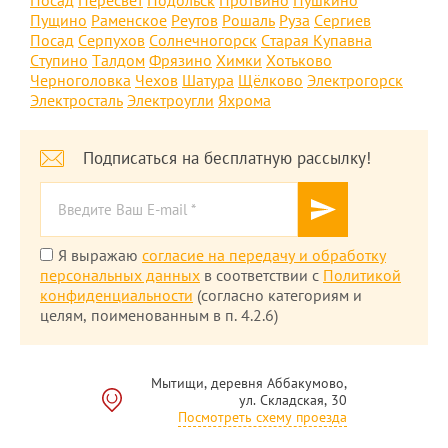
Посад
Пересвет
Подольск
Протвино
Пушкино
Пущино
Раменское
Реутов
Рошаль
Руза
Сергиев
Посад
Серпухов
Солнечногорск
Старая Купавна
Ступино
Талдом
Фрязино
Химки
Хотьково
Черноголовка
Чехов
Шатура
Щёлково
Электрогорск
Электросталь
Электроугли
Яхрома
Подписаться на бесплатную рассылку!
Я выражаю
согласие на передачу и обработку
персональных данных
в соответствии с
Политикой
конфиденциальности
(согласно категориям и
целям, поименованным в п. 4.2.6)
Мытищи, деревня Аббакумово,
ул. Складская, 30
Посмотреть схему проезда