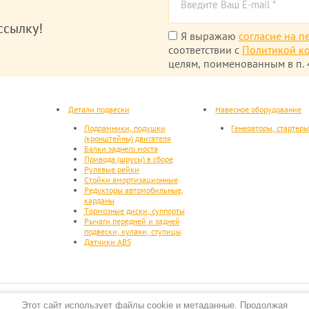
ссылку!
Я выражаю
согласие на п
соответствии с
Политикой к
целям, поименованным в п. 4
Детали подвески
Навесное оборудование
Подрамники, подушки
Генераторы, стартер
(кронштейны) двигателя
Балки заднего моста
Привода (шрусы) в сборе
Рулевые рейки
Стойки амортизационные
Редукторы автомобильные,
карданы
Тормозные диски, суппорты
Рычаги передней и задней
подвески, кулаки, ступицы
Датчики ABS
Этот сайт использует файлы cookie и метаданные. Продолжая