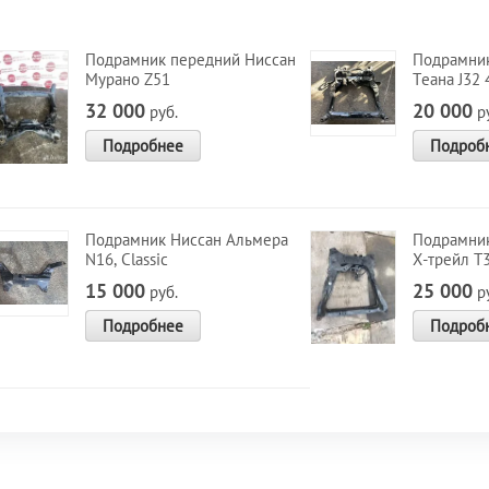
Подрамник передний Ниссан
Подрамник
Мурано Z51
Теана J32
32 000
20 000
руб.
ру
Подробнее
Подроб
Подрамник Ниссан Альмера
Подрамник
N16, Classic
Х-трейл T
15 000
25 000
руб.
ру
Подробнее
Подроб