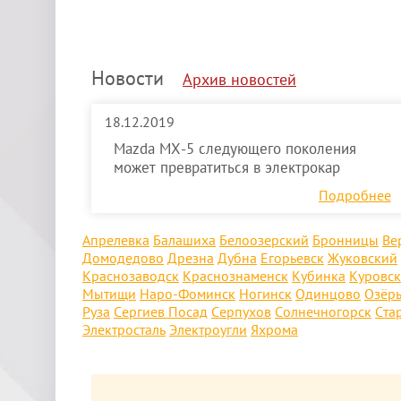
Новости
Архив новостей
18.12.2019
Mazda MX-5 следующего поколения
может превратиться в электрокар
Подробнее
Апрелевка
Балашиха
Белоозерский
Бронницы
Ве
Домодедово
Дрезна
Дубна
Егорьевск
Жуковский
Краснозаводск
Краснознаменск
Кубинка
Куровс
Мытищи
Наро-Фоминск
Ногинск
Одинцово
Озёр
Руза
Сергиев Посад
Серпухов
Солнечногорск
Ста
Электросталь
Электроугли
Яхрома