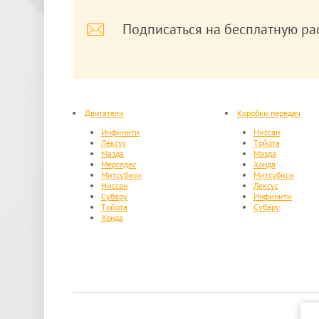
Подписаться на бесплатную ра
Двигатели
Коробки передач
Инфинити
Ниссан
Лексус
Тойота
Мазда
Мазда
Мерседес
Хонда
Митсубиси
Митсубиси
Ниссан
Лексус
Субару
Инфинити
Тойота
Субару
Хонда