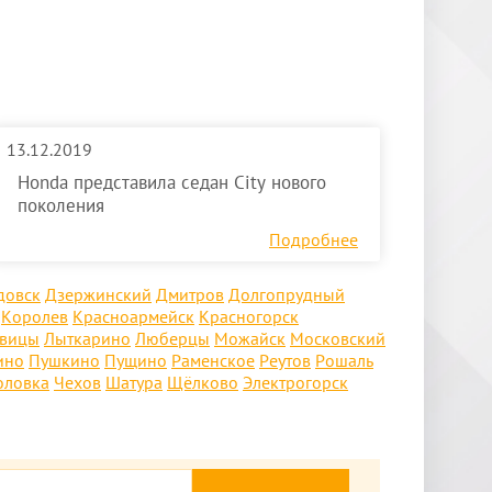
13.12.2019
Honda представила седан City нового
поколения
Подробнее
довск
Дзержинский
Дмитров
Долгопрудный
Королев
Красноармейск
Красногорск
овицы
Лыткарино
Люберцы
Можайск
Московский
ино
Пушкино
Пущино
Раменское
Реутов
Рошаль
оловка
Чехов
Шатура
Щёлково
Электрогорск