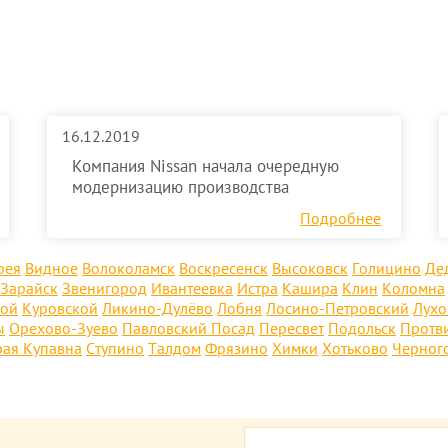
16.12.2019
Компания Nissan начала очередную
модернизацию производства
Подробнее
рея
Видное
Волоколамск
Воскресенск
Высоковск
Голицино
Де
Зарайск
Звенигород
Ивантеевка
Истра
Кашира
Клин
Коломна
кой
Куровской
Ликино-Дулёво
Лобня
Лосино-Петровский
Лух
ы
Орехово-Зуево
Павловский Посад
Пересвет
Подольск
Протв
рая Купавна
Ступино
Талдом
Фрязино
Химки
Хотьково
Черног