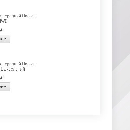
 передний Ниссан
 4WD
б.
нее
 передний Ниссан
31 дизельный
б.
нее