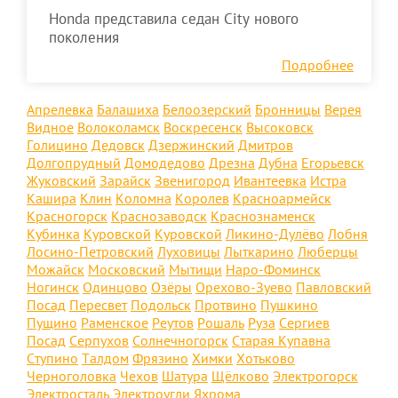
Honda представила седан City нового
поколения
Подробнее
Апрелевка
Балашиха
Белоозерский
Бронницы
Верея
Видное
Волоколамск
Воскресенск
Высоковск
Голицино
Дедовск
Дзержинский
Дмитров
Долгопрудный
Домодедово
Дрезна
Дубна
Егорьевск
Жуковский
Зарайск
Звенигород
Ивантеевка
Истра
Кашира
Клин
Коломна
Королев
Красноармейск
Красногорск
Краснозаводск
Краснознаменск
Кубинка
Куровской
Куровской
Ликино-Дулёво
Лобня
Лосино-Петровский
Луховицы
Лыткарино
Люберцы
Можайск
Московский
Мытищи
Наро-Фоминск
Ногинск
Одинцово
Озёры
Орехово-Зуево
Павловский
Посад
Пересвет
Подольск
Протвино
Пушкино
Пущино
Раменское
Реутов
Рошаль
Руза
Сергиев
Посад
Серпухов
Солнечногорск
Старая Купавна
Ступино
Талдом
Фрязино
Химки
Хотьково
Черноголовка
Чехов
Шатура
Щёлково
Электрогорск
Электросталь
Электроугли
Яхрома